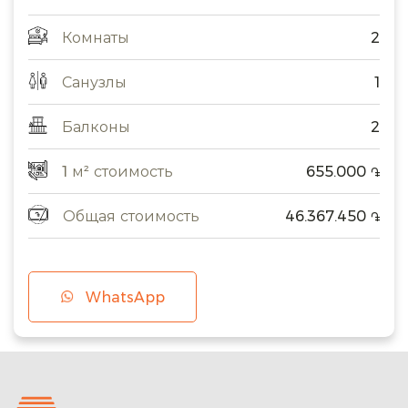
Комнаты
2
Санузлы
1
Балконы
2
1 м² стоимость
655.000
֏
Общая стоимость
46.367.450
֏
WhatsApp