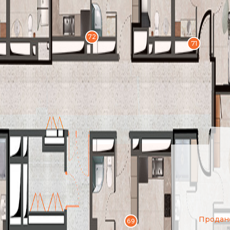
72
71
Продан
69