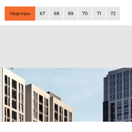
Квартиры
67
68
69
70
71
72