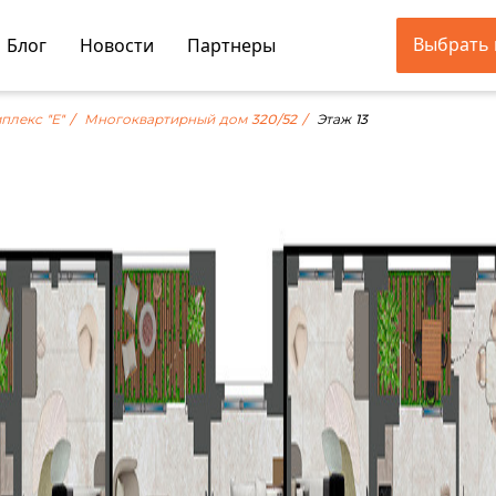
Выбрать 
Блог
Новости
Партнеры
плекс "Е"
Многоквартирный дом 320/52
Этаж 13