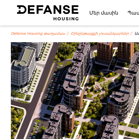
Մեր մասին
Պա
Defanse Housing թաղամաս
Շինընթացքի լուսանկարներ
Ա