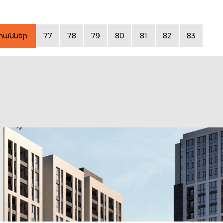
րաններ
77
78
79
80
81
82
83