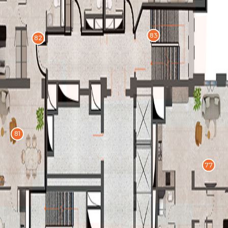
83
82
81
77