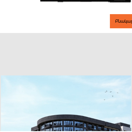
Բնակա