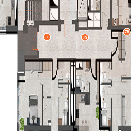
78
80
79