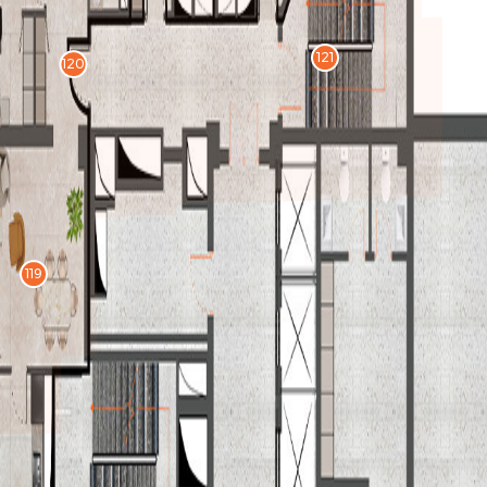
121
120
119