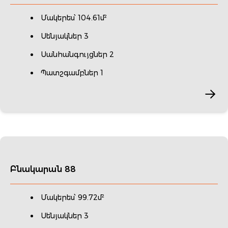
Մակերես՝ 104.61մ²
Սենյակներ 3
Սանհանգույցներ 2
Պատշգամբներ 1
Բնակարան 88
Մակերես՝ 99.72մ²
Սենյակներ 3