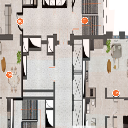
111
110
109
105