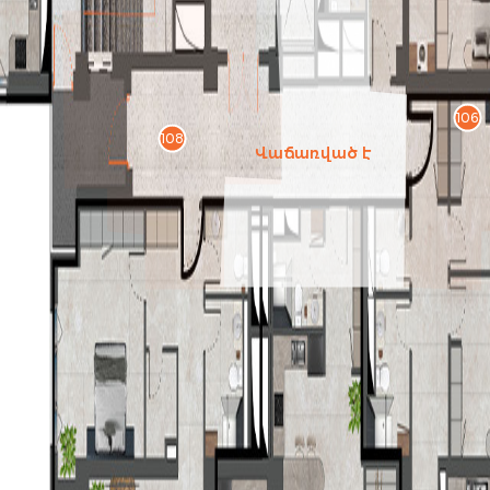
106
108
Վաճառված է