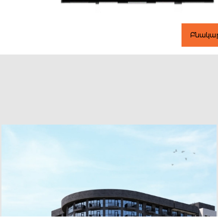
Բնակա