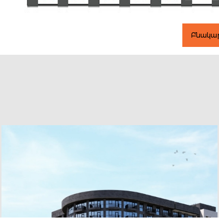
Բնակա