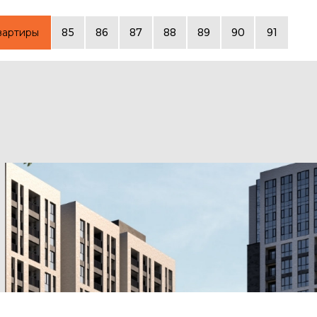
вартиры
85
86
87
88
89
90
91