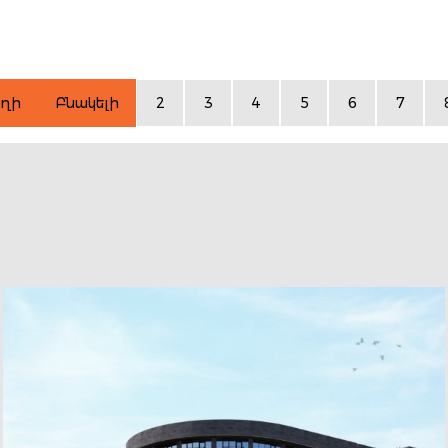
ղի
Բնակելի
2
3
4
5
6
7