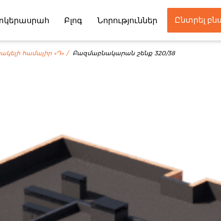
Ընտրել բ
տկերասրահ
Բլոգ
Նորություններ
Գործընկեր
ակելի համալիր «Դ»
Բազմաբնակարան շենք 320/38