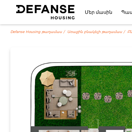
Մեր մասին
Պա
Defanse Housing թաղամաս
Առաջին բնակելի թաղամաս
Բն