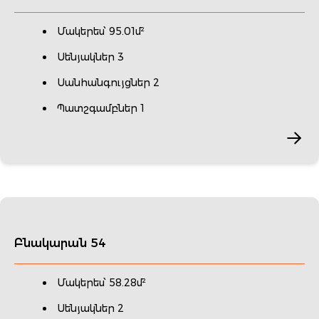
Մակերես՝ 95.01մ²
Սենյակներ 3
Սանհանգույցներ 2
Պատշգամբներ 1
Բնակարան 54
Մակերես՝ 58.28մ²
Սենյակներ 2