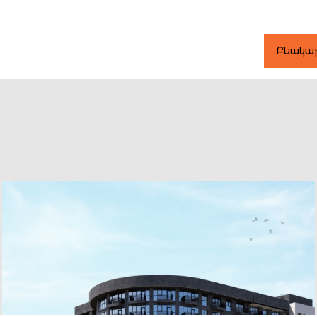
Բնակա