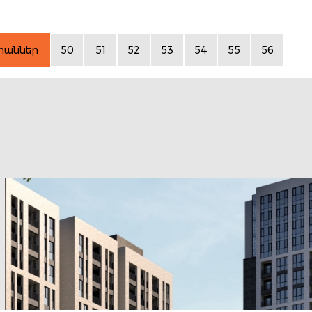
րաններ
50
51
52
53
54
55
56