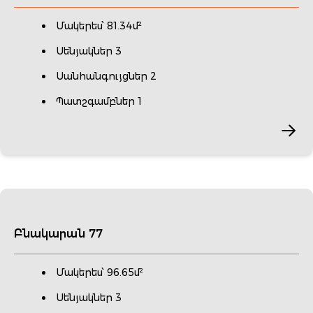
Մակերես՝ 81.34մ²
Սենյակներ 3
Սանհանգույցներ 2
Պատշգամբներ 1
Բնակարան 77
Մակերես՝ 96.65մ²
Սենյակներ 3