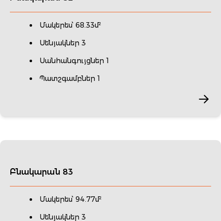
Մակերես՝ 68.33մ²
Սենյակներ 3
Սանհանգույցներ 1
Պատշգամբներ 1
Բնակարան 83
Մակերես՝ 94.77մ²
Սենյակներ 3